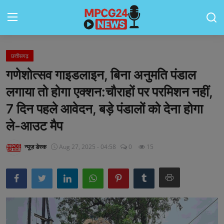
छत्तीसगढ़
Contact
गणेशोत्सव गाइडलाइन, बिना अनुमति पंडाल
मध्यप्रदेश
लगाया तो होगा एक्शन:चौराहों पर परमिशन नहीं,
7 दिन पहले आवेदन, बड़े पंडालों को देना होगा
जॉब्स
ले-आउट मैप
राष्ट्रीय
न्यूज़ डेस्क
Aug 27, 2025 - 04:58
0
15
राशिफल
राज्य
टेक्नॉलॉजी
कैरियर