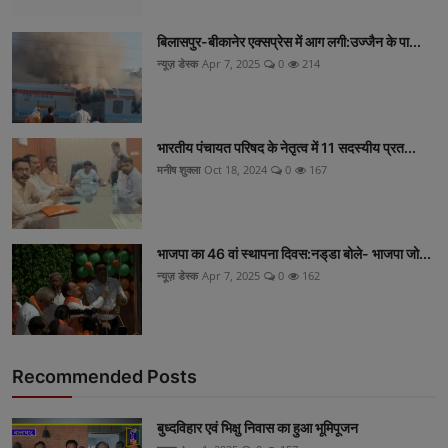
बिलासपुर-बीकानेर एक्सप्रेस में आग लगी:उज्जैन के पा...
न्यूज़ डेस्क
Apr 7, 2025
0
214
भारतीय पंचायत परिषद के नेतृत्व में 11 सदस्यीय प्रत...
मनीष शुक्ला
Oct 18, 2024
0
167
भाजपा का 46 वां स्थापना दिवस:नड्‌डा बोले- भाजपा जो...
न्यूज़ डेस्क
Apr 7, 2025
0
162
Recommended Posts
बुध्दविहार एवं भिक्षु निवास का हुआ भूमिपूजन