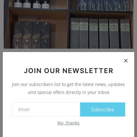
छत्तीसगढ़ में सस्ती होगी शराब, फेवरेट ब्रांड भी मिलेंगे...
न्यूज़ डेस्क
Jun 23, 2024
0
19
JOIN OUR NEWSLETTER
Join our subscribers list to get the latest news, updates
and special offers directly in your inbox
Comments
Subscribe
Name
No, thanks