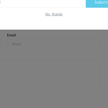
Subscr
No, thanks
Email