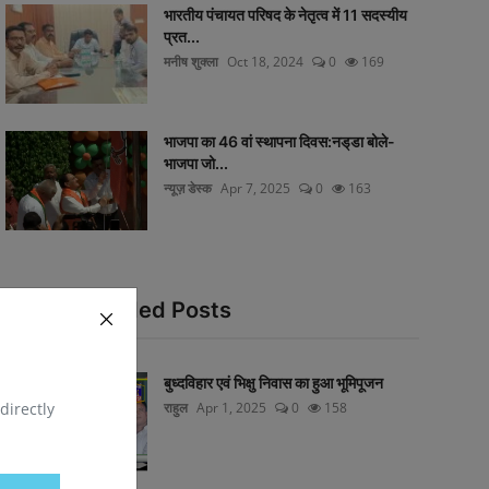
भारतीय पंचायत परिषद के नेतृत्व में 11 सदस्यीय
प्रत...
मनीष शुक्ला
Oct 18, 2024
0
169
भाजपा का 46 वां स्थापना दिवस:नड्‌डा बोले-
भाजपा जो...
न्यूज़ डेस्क
Apr 7, 2025
0
163
Recommended Posts
बुध्दविहार एवं भिक्षु निवास का हुआ भूमिपूजन
directly
राहुल
Apr 1, 2025
0
158