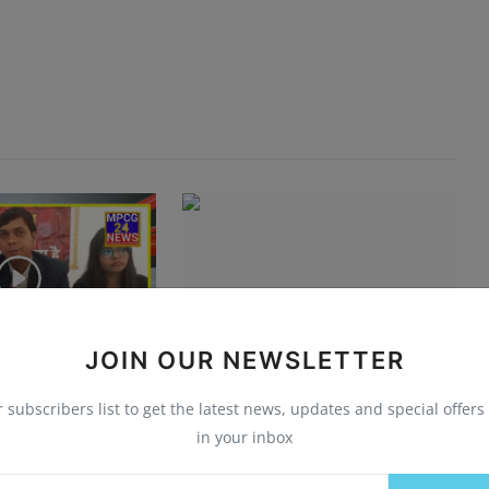
JOIN OUR NEWSLETTER
श सिंचाई जल संसाधन
मां को गाली देने पर पोते ने ली दादी की जान,
r subscribers list to get the latest news, updates and special offers 
..
जमीन विवाद ...
in your inbox
2024
0
1968
न्यूज़ डेस्क
Jun 22, 2024
0
13