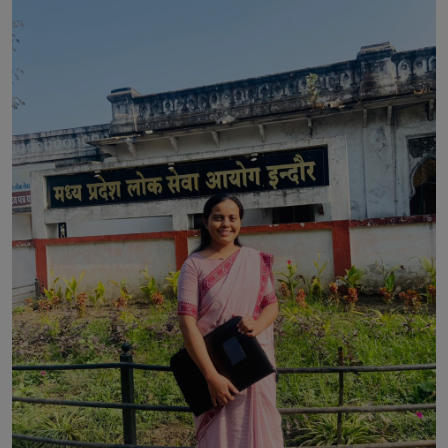
बॉलीवुड
धर्म
बिजनेस
राजनीति
क्रिकेट