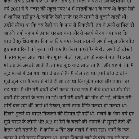
केतन राठोड़ इनके बाद हम केतन राठोड़ से मिले। वे पेशे से इलेक्ट्रिशियन हैं।
वर्ष 2001 में वे अंजार की स्कूल नंबर 14 में सातवीं कक्षा के छात्र थे। केतन रैली
में शामिल नहीं हुए थे, क्योंकि रैली उनके घर के सामने से गुजरने वाली थी।
उन्होंने सोचा था कि जब रैली घर के पास से निकलेगी, तब वे उसमें शामिल हो
जाएंगे। तभी भूकंप में उनका घर ढह गया और वे मलबे में दब गए। चार दिन
बाद वे सुरक्षित बाहर निकाल लिए गए। केतन आज भी अपनी स्कूल और खोए
हुए सहपाठियों को भुला नहीं पाए हैं। केतन कहते हैं- मैं रोज अपने दो दोस्तों
के साथ स्कूल जाता था। फिर भूकंप में जो हुआ, वह तो सबको पता है। आज
भी जब 26 जनवरी आती है, तो सब कुछ याद आ जाता है… और यह भी कि मैं
खुद मलबे में दब गया था। वे बताते हैं- मैं खेल रहा था। इसी बीच दादी ने
मुझे बुलाया। मैं ऊपर से नीचे ही आ रहा था कि भूकंप आया और हमारा घर
ढह गया। मैं और मेरी दादी दोनों मलबे में दब गए। मैं नीचे दबा था और मेरी
दादी मेरी छाती के ऊपर आ गईं। वहीं मेरी दादी की मौत हो गई, लेकिन मेरी
सांसें चल रही थीं। जहां भी देखता, चारों तरफ सिर्फ मलबा ही मलबा था।
हिलने-डुलने या बाहर निकलने की हिम्मत ही नहीं थी। मलबे के अंदर दबे हुए
मुझे बाहर के लोगों और JCB मशीनों के चलने की आवाजें भी सुनाई देती थीं।
केतन आगे बताते हैं- मैं करीब 4 दिन तक मलबे में दबा रहा। आर्मी के एक
जवान ने मुझे बाहर निकाला था। बाहर निकाले जाने के पांच-छह घंटे बाद