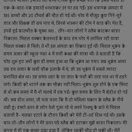
दो-तीन मंजिला इमारतें थीं। बच्चे-टीचर्स कुछ समझ पाते कि इससे पहले ही
एक-के-बाद-एक इमारतें भरभराकर उन पर ढह गईं। इस भयानक आपदा में
185 बच्चों और 20 टीचर्स की मौत हो गई थी। परेड में मौजूद कुछ गिने-चुने
छात्र और शिक्षक ही बच पाए थे, जिनसे भास्कर की टीम ने बात की। पेश हैं,
इनसे हुई बातचीत के मुख्य अंश… तीन–चार लोगों ने स्लैब काटकर बाहर
निकाला: मित्तल ठक्कर केतनभाई के बाद हम परेड में शामिल रही छात्रा
मित्तल ठक्कर से मिले। वे भी इस आपदा का शिकार हुईं थीं। मित्तल भूकंप के
समय अंजार की स्कूल नंबर 4 में छठी कक्षा की छात्रा थीं। वे बताती हैं कि
परेड शुरू हुए अभी कुछ ही समय हुआ था कि भूकंप आ गया। जब भूकंप आया
तब हम अंजार के खत्री चौक इलाके में थे, जो उस भूकंप में सबसे ज्यादा
प्रभावित क्षेत्र था। उस समय वहां के घर ताश के पत्तों की तरह पल भर में ढहने
लगे। किसी को भागने तक का मौका नहीं मिला। भूकंप शुरू होने के एक मिनट
से भी कम समय में मैं भी मलबे में दब गई। कुछ समय के लिए मैं बेहोश हो गई
थी। जब होश आया, तो पता चला कि मैं दो मंजिला मकान के स्लैब के नीचे
दबी हूं। हमारे ऊपर से लोग ठेले गुजर रहे थे अपने रेस्क्यू के बारे में मित्तल
बताती हैं- मलबा हटाने के दौरान किसी को मेरी टी-शर्ट दिख गई थी। इसके
बाद दो–तीन लोगों ने मेरे ऊपर पड़े स्लैब को हटाकर मुझे बाहर निकाला। मेरे
बगल में ही एक बच्चा दबा हुआ है, लेकिन उसकी मौत हो चुकी थी। मेरी