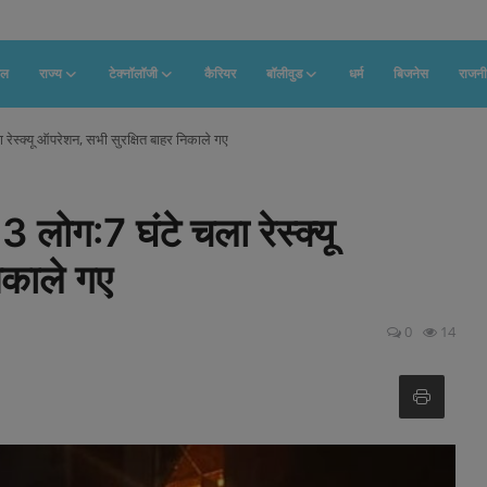
फल
राज्य
टेक्नॉलॉजी
कैरियर
बॉलीवुड
धर्म
बिजनेस
राजनी
ा रेस्क्यू ऑपरेशन, सभी सुरक्षित बाहर निकाले गए
3 लोग:7 घंटे चला रेस्क्यू
िकाले गए
0
14