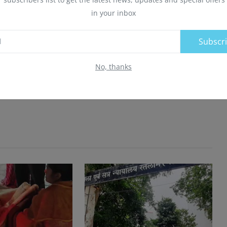
in your inbox
Subscr
No, thanks