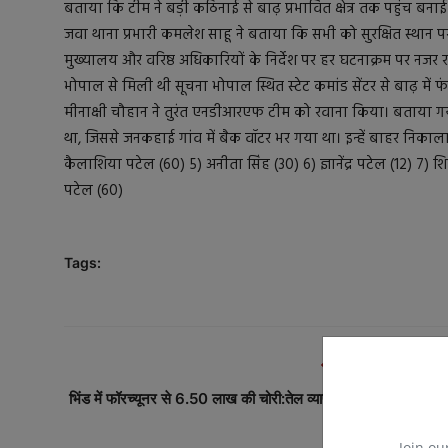
बताया कि टीम ने बड़ी कठिनाई से बाढ़ प्रभावित क्षेत्र तक पहुंच ब
जवा थाना प्रभारी कमलेश साहू ने बताया कि सभी को सुरक्षित स्थान प
मुख्यालय और वरिष्ठ अधिकारियों के निर्देश पर हर घटनाक्रम पर नजर
भोपाल से मिली थी सूचना भोपाल स्थित स्टेट कमांड सेंटर से बाढ़ में 
मीनाक्षी चौहान ने तुरंत एनडीआरएफ टीम को रवाना किया। बताया 
था, जिससे जनकहाई गांव में बैक वॉटर भर गया था। इन्हें बाहर निकाला
कैलाशिया पटेल (60) 5) अनीता सिंह (30) 6) ज्ञानेंद्र पटेल (12) 7) श
पटेल (60)
Tags:
PREVIOUS ARTICL
भिंड में फॉरच्यूनर से 6.50 लाख की चोरी:तेल व्यापारी से लड़की बोली- का
का टायर पं..
Join ou