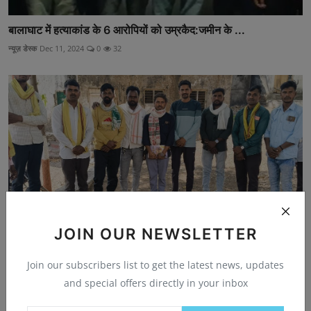
बालाघाट में हत्याकांड के 6 आरोपियों को उम्रकैद:जमीन के ...
न्यूज़ डेस्क
Dec 11, 2024
0
32
JOIN OUR NEWSLETTER
Join our subscribers list to get the latest news, updates
बाकड़ी में हाईस्कूल न खुलने पर जयस करेगी आंदोलन:नेपानगर...
and special offers directly in your inbox
न्यूज़ डेस्क
Mar 30, 2026
0
6