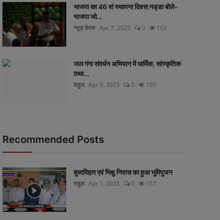
भाजपा का 46 वां स्थापना दिवस:नड्‌डा बोले-
भाजपा जो...
न्यूज़ डेस्क
Apr 7, 2025
0
162
जल गंगा संवर्धन अभियान में धार्मिक, सांस्कृतिक
तथा...
राहुल
Apr 9, 2025
0
103
Recommended Posts
बुध्दविहार एवं भिक्षु निवास का हुआ भूमिपूजन
राहुल
Apr 1, 2025
0
157