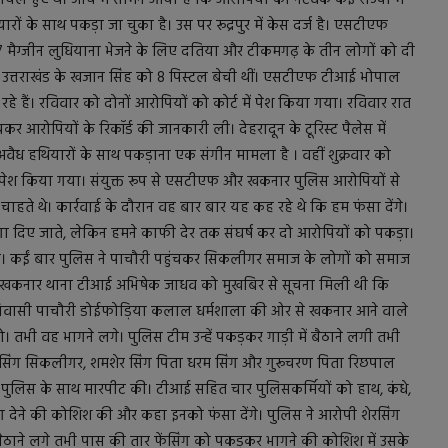
ारों के साथ पकड़ा जा चुका है। उस पर रूद्रपुर में केस दर्ज है। एसटीएफ
र 7 मैग्जीन लुधियाना भेजने के लिए दतिया और टीकमगढ़ के तीन लोगों को दी
में उत्तराखंड के खजान सिंह को 8 पिस्टल बेची थीं। एसटीएफ टीआई भोपाल
े हैं। रविवार को दोनों आरोपियों को कोर्ट में पेश किया गया। रविवार रात
 आरोपियों के रिकॉर्ड की जानकारी ली। देहरादून के टूरिस्ट पैलेस में
अवैध हथियारों के साथ पकड़ाना एक संगीन मामला है । वहीं शुक्रवार को
ं पेश किया गया। संयुक्त रूप से एसटीएफ और खकनार पुलिस आरोपियों से
ते थे। कार्रवाई के दौरान वह बार बार यह कह रहे थे कि हम फंसा देंगे।
ा दिए जाते, लेकिन हमने काफी देर तक संघर्ष कर दो आरोपियों को पकड़ा।
 है। कईं बार पुलिस ने पाचौरी पहुंचकर सिकलीगर समाज के लोगों को समाज
 ​​​​​​​खकनार थाना टीआई अभिषेक जाधव को मुखबिर से सूचना मिली थी कि
ज निवासी पाचौरी डोईफोड़िया कलाल धर्मशाला की ओर से खकनार आने वाले
ो। तभी वह भागने लगे। पुलिस टीम उन्हें पकड़कर गाड़ी में बैठाने लगी तभी
ल सिंग सिकलीगर, शमशेर सिंग पिता धरम सिंग और गुरूचरण पिता रिछपाल
िस के साथ मारपीट की। टीआई सहित चार पुलिसकर्मियों को हाथ, कंधे,
देने की कोशिश की और कहा इनको फंसा देंगे। पुलिस ने आरोपी शेरसिंग
बैठाने लगे तभी पास की तार फेंसिंग को पकड़कर भागने की कोशिश में उसके