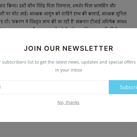
विवाद किया। इसी बीच विरेंद्र पिता रिछपाल, शमशेर पिता धरमसिंग और
थेली पर चोट आई। आरक्षक आयुष को दाहिने हाथ की कलाई, आरक्षक सुनिल
दी। 'प्रकरण मे विस्तृत जांच की जा रही है​​​​​​​' खकनार टीआई अभिषेक जाधव
ाब, राजस्थान और उत्तराखंड में बड़े पैमाने पर हथियार तस्करी की है।
 से टीआई खकनार पहुंचे। आरोपियों को कोर्ट में पेश किया गया। प्रकरण मे
JOIN OUR NEWSLETTER
r subscribers list to get the latest news, updates and special offers 
in your inbox
Subscr
E
NEXT ARTICLE
No, thanks
ी
श्री हिंदू उत्सव समिति अध्यक्ष बने चंद्रशेखर तिवारी:कांटे की टक्कर में
.
नारायण कु...