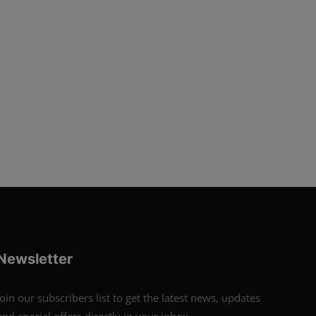
Newsletter
Join our subscribers list to get the latest news, updates
and special offers directly in your inbox