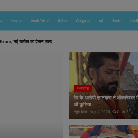
फल
राज्य
टेक्नॉलॉजी
कैरियर
बॉलीवुड
धर्म
बिजनेस
राजनी
 Exam, नई तारीख का ऐलान जल्द
ं संपन्न, उपराज्यपाल सिन्हा ने दिया यात्रा का न्‍योता
 का बड़ा फैसला, कलेक्टर और एसपी का तबादला
 मिले, आरोपियों का हो सकता है ‘नार्को टेस्ट’
ंदू नेता ने किया मूर्तियां मिलने का दावा
ें हत्या, शव के लिए भटक रहा परिवार
मध्यप्रदेश
लोग गिरफ्तार, धारा 144 लागू
रेप के आरोपी ज्ञानदास ने ओंकारेश्वर म
धिकारी समेत 3 गिरफ्तार
थी कुटिया...
न्यूज़ डेस्क
Aug 4, 2026
0
3
 मिले, मामला दर्ज
ंका, भारत के वित्तीय सहयोग को दिया श्रेय