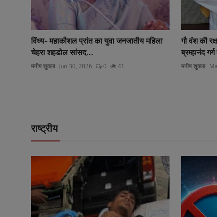
महिला
गौ वंश की रक्षा के लिये मोदी सरकार करे पहल --
विकास कार्यों 
ब्रम्हानंद गर्ग म...
साथ समय-सी
मनीष शुक्ला
May 28, 2026
0
26
न्यूज़ डेस्क
May
राष्ट्रीय