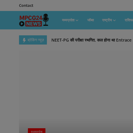
Contact
मध्यप्रदेश
जॉब्स
राष्ट्रीय
राशि
Contact
NEET-PG की परीक्षा स्थगित, कल होना था Entrace
ब्रेकिंग न्यूज़
Amarnath Yatra : अमरनाथ यात्रा की प्रथम पूजा गुफा मे
मध्यप्रदेश
MP News : सिवनी गोवंश हत्या मामले में मोहन सरकार
जॉब्स
Paper Leak : बिहार पुलिस को NTA से संदर्भ प्रश्न पत्र
Bhojshala Survey : भोजशाला सर्वेक्षण का 93वां दिन, हि
राष्ट्रीय
दिग्विजय सिंह का दावा- MP की BJP कार्यकर्ता की UP म
राशिफल
जोधपुर सांप्रदायिक हिंसा : पुलिस पर पथराव के बाद 51 
राजकोट गेम जोन हादसा : राजकोट के मुख्य अग्निशमन अ
राज्य
बिहार में फिर गिरा पुल, आवागमन ठप
टेक्नॉलॉजी
Maharashtra : ठाणे में 720 वोटर कार्ड सड़क पर पड़े
राष्ट्रपति विक्रमसिंघे बोले- आर्थिक संकट से उबरा श्रील
कैरियर