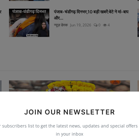
र
पंजाब-चंडीगढ़ दिनभर,10 बड़ी खबरें:बेटे ने मां-बाप
और...
न्यूज़ डेस्क
Jun 19, 2026
0
4
JOIN OUR NEWSLETTER
r subscribers list to get the latest news, updates and special offers 
in your inbox