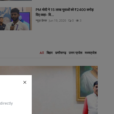
PM मोदी ने 15 लाख युवाओं को ₹2400 करोड़
दिए:कहा- वि...
न्यूज़ डेस्क
Jun 19, 2026
0
3
All
बिहार
छत्तीसगढ़
उत्तर प्रदेश
मध्यप्रदेश
directly