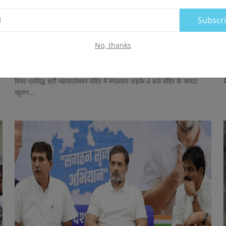
Subscr
महाकाल की भस्म आरती में राजा स्वरूप शृंगार:पंचामृत से
No, thanks
अ...
न्यूज़ डेस्क
Aug 4, 2026
0
3
न
न
विश्व प्रसिद्ध श्री महाकालेश्वर मंदिर में मंगलवार तड़के 4 बजे मंदिर के कपाट
ब
खुलन...