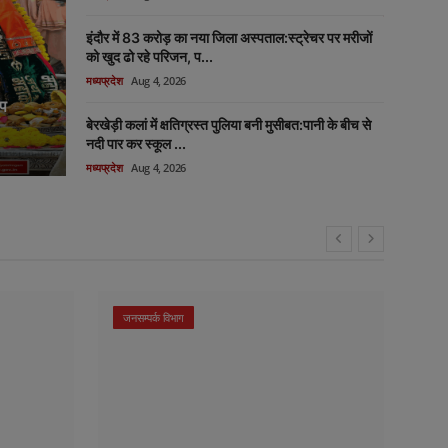
मध्यप्रदेश
Aug
मध्यप्रदेश
इंदौर में 83 करोड़ का नया जिला अस्पताल:स्ट्रेचर पर मरीजों
को खुद ढो रहे परिजन, प...
मार्च पर किसान:फसल बीमा न मिलने
एमपी का ल
मध्यप्रदेश
Aug 4, 2026
ंगे मुलाकात
दिल्ली-च
ूप
बेरखेड़ी कलां में क्षतिग्रस्त पुलिया बनी मुसीबत:पानी के बीच से
न्यूज़ डेस्क
Aug
नदी पार कर स्कूल ...
मध्यप्रदेश
Aug 4, 2026
जनसम्पर्क विभाग
जनस